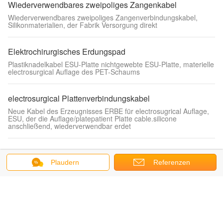
Wiederverwendbares zweipoliges Zangenkabel
Wiederverwendbares zweipoliges Zangenverbindungskabel,
Silikonmaterialien, der Fabrik Versorgung direkt
Elektrochirurgisches Erdungspad
Plastiknadelkabel ESU-Platte nichtgewebte ESU-Platte, materielle
electrosurgical Auflage des PET-Schaums
electrosurgical Plattenverbindungskabel
Neue Kabel des Erzeugnisses ERBE für electrosugrical Auflage,
ESU, der die Auflage/platepatient Platte cable.silicone
anschließend, wiederverwendbar erdet
Ag-/AgCloberflächenelektroden
Plaudern
Referenzen
Abfragung von elelctrode, medizinische
Oberflächenelektrodenelektroden SS04, Φ20mm mit 1.5pin
Defibrillationsauflagen
difibrillation Auflage,
Ausbildungsdefibrillationselektrodenauflage/Defibrillationsauflage