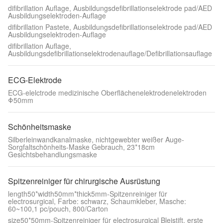
difibrillation Auflage, Ausbildungsdefibrillationselektrode pad/AED
Ausbildungselektroden-Auflage
difibrillation Pastete, Ausbildungsdefibrillationselektrode pad/AED
Ausbildungselektroden-Auflage
difibrillation Auflage,
Ausbildungsdefibrillationselektrodenauflage/Defibrillationsauflage
ECG-Elektrode
ECG-elelctrode medizinische Oberflächenelektrodenelektroden
Φ50mm
Schönheitsmaske
Silberleinwandkanalmaske, nichtgewebter weißer Auge-
Sorgfaltschönheits-Maske Gebrauch, 23*18cm
Gesichtsbehandlungsmaske
Spitzenreiniger für chirurgische Ausrüstung
length50*width50mm*thick5mm-Spitzenreiniger für
electrosurgical, Farbe: schwarz, Schaumkleber, Masche:
60~100,1 pc/pouch, 800/Carton
size50*50mm-Spitzenreiniger für electrosurgical Bleistift, erste