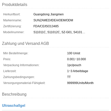
Produktdetails
Herkunftsort:
Guangdong Jiangmen
Markenname:
SUNZAMED/IDEA/OEM/ODM
Zertifizierung:
FDA/CE/ISO13485
Modellnummer:
S11011C, S11012C, SZ-G01, S4101…
Zahlung und Versand AGB
Min Bestellmenge:
100 Unist
Preis:
0.001~10.000
Verpackung Informationen:
1pc/pouch
Lieferzeit:
1~3 Arbeitstage
Zahlungsbedingungen:
TT
Versorgungsmaterial-Fähigkeit:
999999Units/Month
Beschreibung
Ultraschallgel