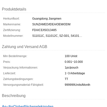
Produktdetails
Herkunftsort:
Guangdong Jiangmen
Markenname:
SUNZAMED/IDEA/OEM/ODM
Zertifizierung:
FDA/CE/ISO13485
Modellnummer:
S11011C, S11012C, SZ-G01, S4101…
Zahlung und Versand AGB
Min Bestellmenge:
100 Unist
Preis:
0.001~10.000
Verpackung Informationen:
1pc/pouch
Lieferzeit:
1~3 Arbeitstage
Zahlungsbedingungen:
TT
Versorgungsmaterial-Fähigkeit:
999999Units/Month
Beschreibung
Ag-/AgCloberflächenelektroden